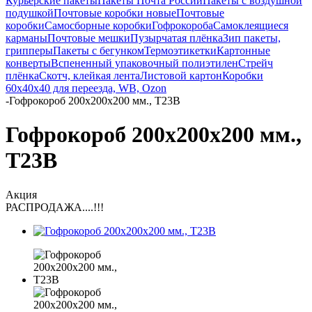
Курьерские пакеты
Пакеты Почта России
Пакеты с воздушной
подушкой
Почтовые коробки новые
Почтовые
коробки
Самосборные коробки
Гофрокороба
Самоклеящиеся
карманы
Почтовые мешки
Пузырчатая плёнка
Зип пакеты,
грипперы
Пакеты с бегунком
Термоэтикетки
Картонные
конверты
Вспененный упаковочный полиэтилен
Стрейч
плёнка
Скотч, клейкая лента
Листовой картон
Коробки
60х40х40 для переезда, WB, Ozon
-
Гофрокороб 200х200х200 мм., Т23В
Гофрокороб 200х200х200 мм.,
Т23В
Акция
РАСПРОДАЖА....!!!