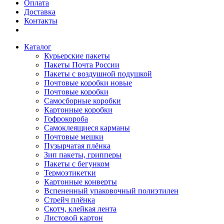
Оплата
Доставка
Контакты
Каталог
Курьерские пакеты
Пакеты Почта России
Пакеты с воздушной подушкой
Почтовые коробки новые
Почтовые коробки
Самосборные коробки
Картонные коробки
Гофрокороба
Самоклеящиеся карманы
Почтовые мешки
Пузырчатая плёнка
Зип пакеты, грипперы
Пакеты с бегунком
Термоэтикетки
Картонные конверты
Вспененный упаковочный полиэтилен
Стрейч плёнка
Скотч, клейкая лента
Листовой картон