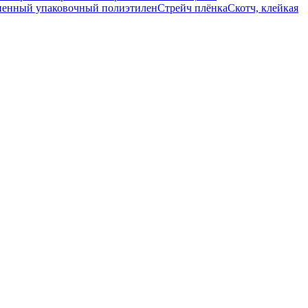
ненный упаковочный полиэтилен
Стрейч плёнка
Скотч, клейкая