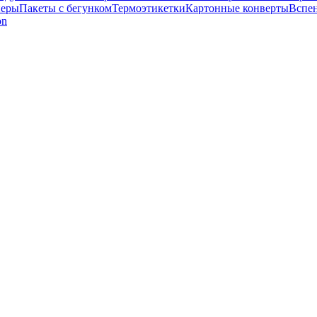
перы
Пакеты с бегунком
Термоэтикетки
Картонные конверты
Вспе
on