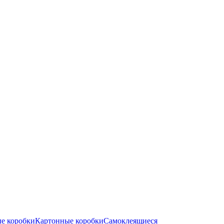
е коробки
Картонные коробки
Самоклеящиеся