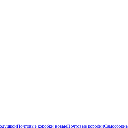
подушкой
Почтовые коробки новые
Почтовые коробки
Самосборны