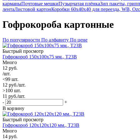
карманы
Почтовые мешки
Пузырчатая плёнка
Зип пакеты, грип
лента
Листовой картон
Коробки 60х40х40 для переезда, WB, Oz
Гофрокороба картонные
По популярности
По алфавиту
По цене
Быстрый просмотр
Гофрокороб 150х100х75 мм., Т23В
Много
12
руб.
/шт.
<99 шт.
12
руб.
/шт.
>100 шт.
11
руб.
/шт.
-
+
В корзину
Быстрый просмотр
Гофрокороб 120х120х120 мм., Т23В
Много
14
руб.