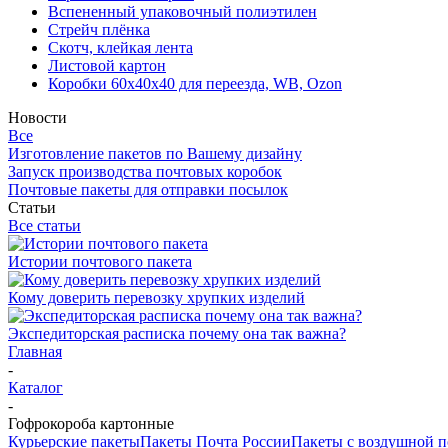
Вспененный упаковочный полиэтилен
Стрейч плёнка
Скотч, клейкая лента
Листовой картон
Коробки 60х40х40 для переезда, WB, Ozon
Новости
Все
Изготовление пакетов по Вашему дизайну
Запуск производства почтовых коробок
Почтовые пакеты для отправки посылок
Статьи
Все статьи
Истории почтового пакета
Кому доверить перевозку хрупких изделий
Экспедиторская расписка почему она так важна?
Главная
-
Каталог
-
Гофрокороба картонные
Курьерские пакеты
Пакеты Почта России
Пакеты с воздушной 