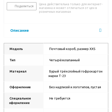
Цена действительна только для интернет-
Поделиться
магазина и может отличаться от цен в
розничных магазинах
Описание
Модель
Почтовый короб, размер XXS
Тип
Четырёхклапанный
Материал
Бурый трёхслойный гофрокартон
марки Т-23
Оформление
Без надписей и логотипов, пустая
Специальное
Не требуется
оформление