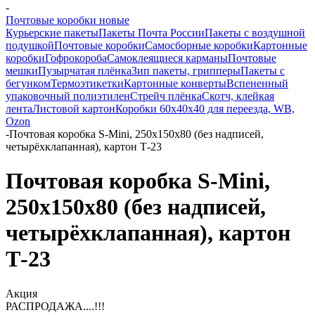
-
Почтовые коробки новые
Курьерские пакеты
Пакеты Почта России
Пакеты с воздушной
подушкой
Почтовые коробки
Самосборные коробки
Картонные
коробки
Гофрокороба
Самоклеящиеся карманы
Почтовые
мешки
Пузырчатая плёнка
Зип пакеты, грипперы
Пакеты с
бегунком
Термоэтикетки
Картонные конверты
Вспененный
упаковочный полиэтилен
Стрейч плёнка
Скотч, клейкая
лента
Листовой картон
Коробки 60х40х40 для переезда, WB,
Ozon
-
Почтовая коробка S-Mini, 250х150х80 (без надписей,
четырёхклапанная), картон Т-23
Почтовая коробка S-Mini,
250х150х80 (без надписей,
четырёхклапанная), картон
Т-23
Акция
РАСПРОДАЖА....!!!